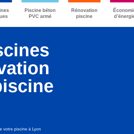
ines
Piscine béton
Rénovation
Économi
ues
PVC armé
piscine
d’énergi
scines
vation
piscine
e votre piscine à Lyon