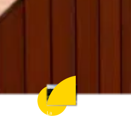
La
rénovation
de piscine
est une