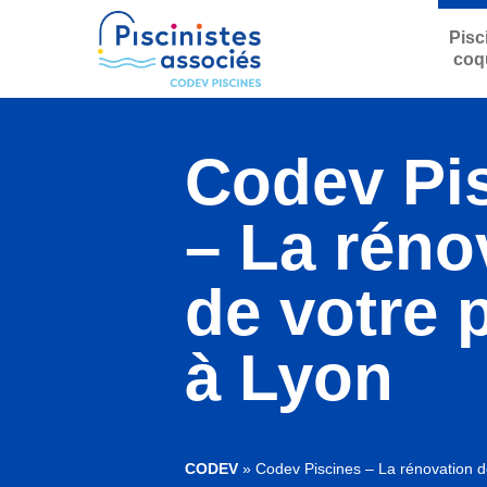
Pisc
coq
Codev Pi
– La réno
de votre 
à Lyon
CODEV
»
Codev Piscines – La rénovation d