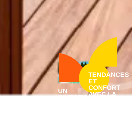
TENDANCES
ET
CONFORT
UN
AVEC LA
INVESTISSEMENT
RÉNOVATION
SUR LE
DE
LONG
VOTRE
TERME
PISCINE
AVEC LA
À LYON
RÉNOVATION