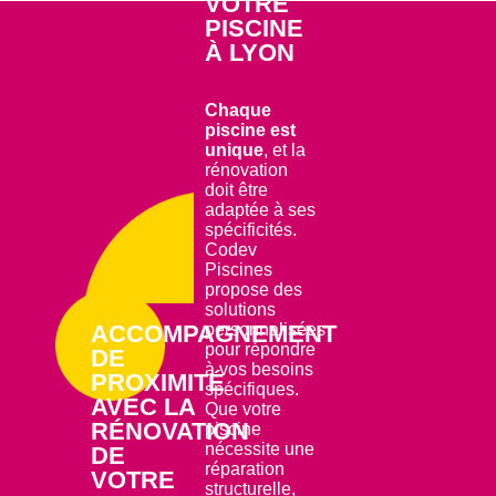
VOTRE
PISCINE
À LYON
Chaque
piscine est
unique
, et la
rénovation
doit être
adaptée à ses
spécificités.
Codev
Piscines
propose des
solutions
ACCOMPAGNEMENT
personnalisées
pour répondre
DE
à vos besoins
PROXIMITÉ
spécifiques.
AVEC LA
Que votre
RÉNOVATION
piscine
nécessite une
DE
réparation
VOTRE
structurelle,