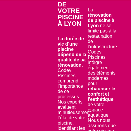
DE
VOTRE
La
rénovation
PISCINE
de piscine à
À LYON
Lyon
ne se
limite pas à la
restauration
La durée de
de
vie d’une
l’infrastructure.
piscine
Codev
dépend de la
Piscines
qualité de sa
intègre
rénovation.
également
Codev
des éléments
Piscines
modernes
comprend
pour
l’importance
rehausser le
de ce
confort et
processus.
l’esthétique
Nos experts
de votre
évaluent
espace
minutieusement
aquatique.
l’état de votre
Nous nous
piscine,
assurons que
identifiant les
votre piscine