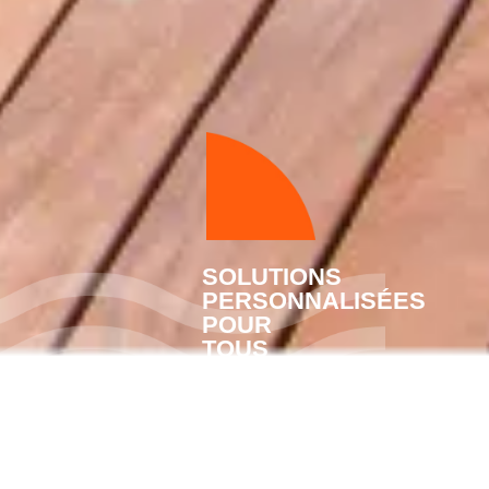
SOLUTIONS
PERSONNALISÉES
POUR
TOUS
LES
BESOINS
AVEC LA
RÉNOVATION
DE