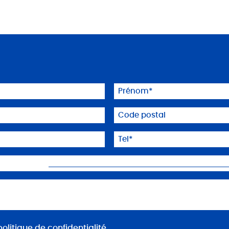
Prénom
(Nécessaire)
Code
postal
Téléphone
(Nécessaire)
politique de confidentialité
.