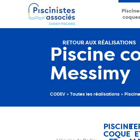
Piscine
coque
RETOUR AUX RÉALISATIONS
Piscine c
Messimy
CODEV
»
Toutes les réalisations
»
Piscin
PISCINE
TE
COQUE
E