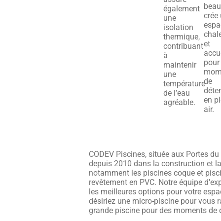
beau
également
crée
une
espa
isolation
chal
thermique,
et
contribuant
accu
à
pour
maintenir
mom
une
de
température
déte
de l’eau
en pl
agréable.
air.
CODEV Piscines, située aux Portes du 
depuis 2010 dans la construction et la
notamment les piscines coque et pisc
revêtement en PVC. Notre équipe d’exp
les meilleures options pour votre espa
désiriez une micro-piscine pour vous r
grande piscine pour des moments de d