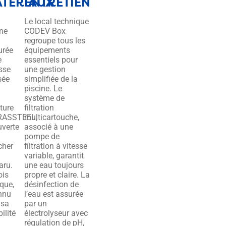
TÉRIAUX
ENTRETIEN
Le local technique
ine
CODEV Box
regroupe tous les
urée
équipements
e
essentiels pour
asse
une gestion
sée
simplifiée de la
piscine. Le
système de
ture
filtration
RASSTEEL,
multicartouche,
uverte
associé à une
pompe de
cher
filtration à vitesse
variable, garantit
ru.
une eau toujours
ois
propre et claire. La
ique,
désinfection de
nnu
l’eau est assurée
 sa
par un
ilité
électrolyseur avec
régulation de pH,