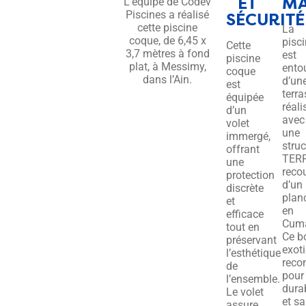
ET
MA
L’équipe de Codev
Piscines a réalisé
SÉCURITÉ
cette piscine
La
coque, de 6,45 x
pisc
Cette
3,7 mètres à fond
est
piscine
plat, à Messimy,
ento
coque
dans l’Ain.
d’un
est
terr
équipée
réali
d’un
avec
volet
une
immergé,
struc
offrant
TER
une
reco
protection
d’un
discrète
plan
et
en
efficace
Cuma
tout en
Ce b
préservant
exot
l’esthétique
reco
de
pour
l’ensemble.
durab
Le volet
et sa
assure