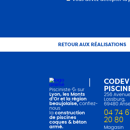
(Nécessaire)
RETOUR AUX RÉALISATIONS
CODEV
PISCIN
Pisciniste 💦 sur
Lyon, les Monts
256 Avenue
d’Or et la région
Lossburg,
beaujolaise,
confiez-
69480 Ans
nous
04 74 6
la
construction
de piscines
20 80
coques & béton
armé.
Magasin