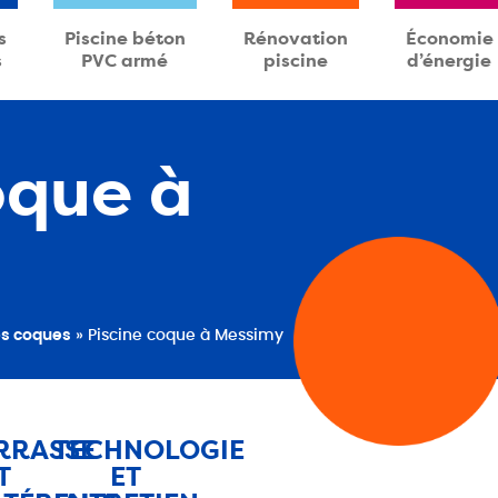
s
Piscine béton
Rénovation
Économie
s
PVC armé
piscine
d’énergie
oque à
es coques
»
Piscine coque à Messimy
RRASSE
TECHNOLOGIE
T
ET