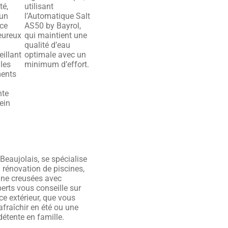
té,
utilisant
 un
l’Automatique Salt
ce
AS50 by Bayrol,
eureux
qui maintient une
qualité d’eau
eillant
optimale avec un
 les
minimum d’effort.
ents
nte
ein
Beaujolais, se spécialise
 rénovation de piscines,
ine creusées avec
erts vous conseille sur
ce extérieur, que vous
afraîchir en été ou une
étente en famille.