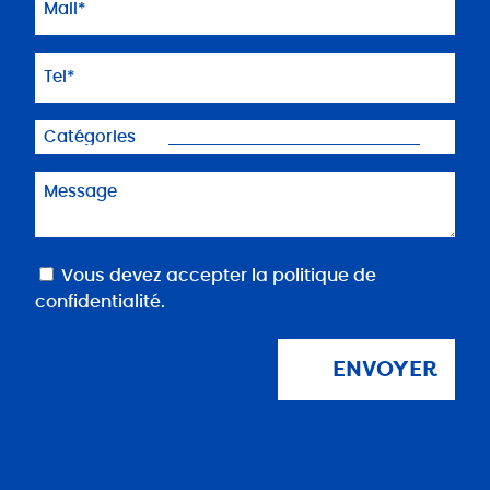
(Nécessaire)
Téléphone
(Nécessaire)
Catégories
Message
(Nécessaire)
RGPD
Vous devez accepter la
politique de
confidentialité
.
(Nécessaire)