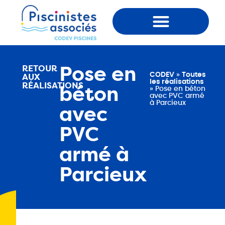
Qui sommes-nous ?
Pose en
RETOUR
CODEV
»
Toutes
AUX
les réalisations
RÉALISATIONS
béton
»
Pose en béton
avec PVC armé
à Parcieux
avec
PVC
armé à
Parcieux