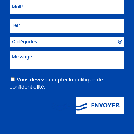
Mail
(Nécessaire)
Téléphone
(Nécessaire)
Catégories
Message
(Nécessaire)
RGPD
Vous devez accepter la
politique de
confidentialité
.
(Nécessaire)