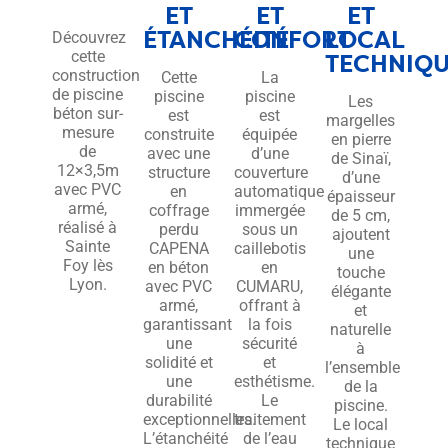
ET
ET
ET
ÉTANCHÉITÉ
CONFORT
LOCAL
Découvrez
cette
TECHNIQ
construction
Cette
La
de piscine
piscine
piscine
Les
béton sur-
est
est
margelles
mesure
construite
équipée
en pierre
de
avec une
d’une
de Sinaï,
12×3,5m
structure
couverture
d’une
avec PVC
en
automatique
épaisseur
armé,
coffrage
immergée
de 5 cm,
réalisé à
perdu
sous un
ajoutent
Sainte
CAPENA
caillebotis
une
Foy lès
en béton
en
touche
Lyon.
avec PVC
CUMARU,
élégante
armé,
offrant à
et
garantissant
la fois
naturelle
une
sécurité
à
solidité et
et
l’ensemble
une
esthétisme.
de la
durabilité
Le
piscine.
exceptionnelles.
traitement
Le local
L’étanchéité
de l’eau
technique