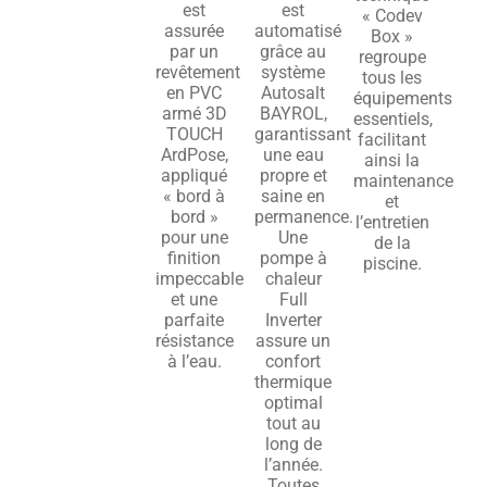
est
est
« Codev
assurée
automatisé
Box »
par un
grâce au
regroupe
revêtement
système
tous les
en PVC
Autosalt
équipements
armé 3D
BAYROL,
essentiels,
TOUCH
garantissant
facilitant
ArdPose,
une eau
ainsi la
appliqué
propre et
maintenance
« bord à
saine en
et
bord »
permanence.
l’entretien
pour une
Une
de la
finition
pompe à
piscine.
impeccable
chaleur
et une
Full
parfaite
Inverter
résistance
assure un
à l’eau.
confort
thermique
optimal
tout au
long de
l’année.
Toutes