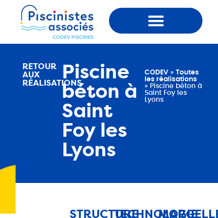
Qui sommes-nous ?
Piscine
RETOUR
CODEV
»
Toutes
AUX
les réalisations
RÉALISATIONS
béton à
»
Piscine béton à
Saint Foy les
Lyons
Saint
Foy les
Lyons
STRUCTURE
TECHNOLOGIE
MARGELL